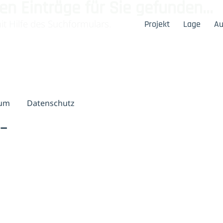
n Einträge für Sie gefunden...
t Hilfe des Suchformulars.
Projekt
Lage
Au
sum
Datenschutz