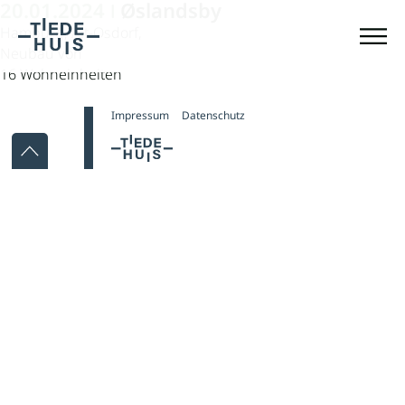
20.01.2024
Øslandsby
|
Hamburg, Alt-Osdorf,
Neubau von
16 Wohneinheiten
Impressum
Datenschutz